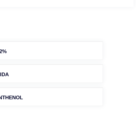
 2%
IDA
ANTHENOL