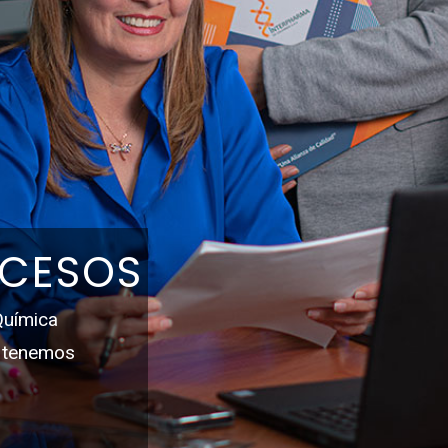
OCESOS
Química
e tenemos