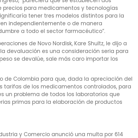
ngreso, “pareciera que se establecen dos
e precios para medicamentos y tecnologías
ignificaría tener tres modelos distintos para la
operen independientemente o de manera
dumbre a todo el sector farmacéutico”.
eraciones de Novo Nordisk, Kare Shultz, le dijo a
ue la devaluación es una consideración seria para
peso se devalúe, sale más caro importar los
no de Colombia para que, dada la apreciación del
las tarifas de los medicamentos controlados, para
es un problema de todos los laboratorios que
ias primas para la elaboración de productos
dustria y Comercio anunció una multa por 614